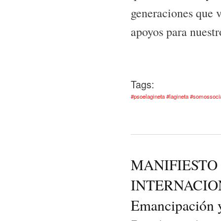
generaciones que v
apoyos para nuest
Tags:
#psoelagineta #lagineta #somossoci
MANIFIESTO 
INTERNACION
Emancipación y