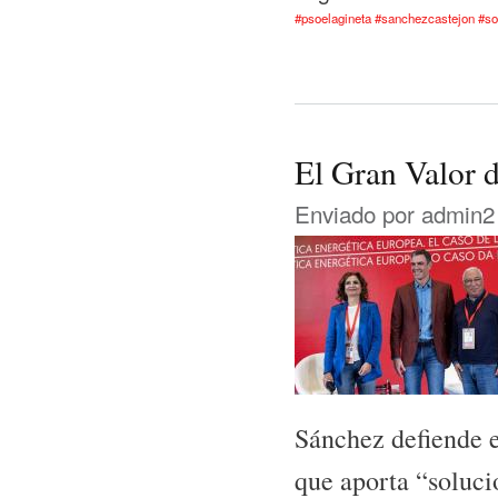
#psoelagineta #sanchezcastejon #s
El Gran Valor 
Enviado por
admin2
Sánchez defiende e
que aporta “soluci