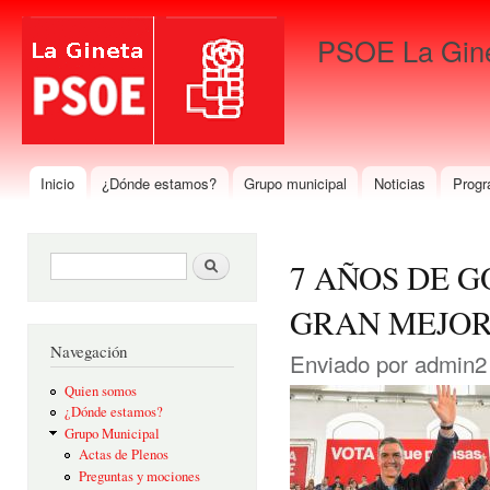
Pas
con
PSOE La Gin
prin
Para que gane La Gineta
Inicio
¿Dónde estamos?
Grupo municipal
Noticias
Progr
Menú principal
Formulario de búsqueda
Buscar
7 AÑOS DE 
GRAN MEJOR
Navegación
Enviado por
admin2
Quien somos
¿Dónde estamos?
Grupo Municipal
Actas de Plenos
Preguntas y mociones