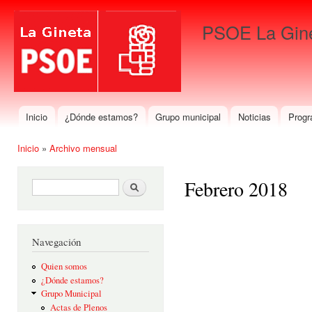
Pas
con
PSOE La Gin
prin
Para que gane La Gineta
Inicio
¿Dónde estamos?
Grupo municipal
Noticias
Progr
Menú principal
Inicio
»
Archivo mensual
Se encuentra usted aquí
Febrero 2018
Formulario de búsqueda
Buscar
Navegación
Quien somos
¿Dónde estamos?
Grupo Municipal
Actas de Plenos