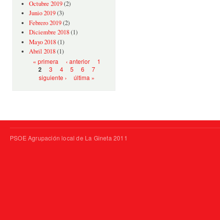
Octubre 2019
(2)
Junio 2019
(3)
Febrero 2019
(2)
Diciembre 2018
(1)
Mayo 2018
(1)
Abril 2018
(1)
Páginas
« primera
‹ anterior
1
3
4
5
6
7
2
siguiente ›
última »
PSOE Agrupación local de La Gineta 2011