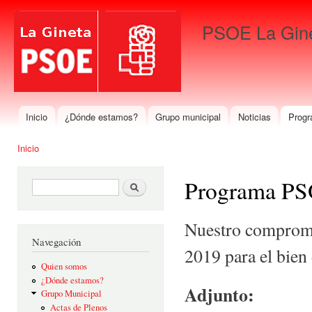
Pas
con
PSOE La Gin
prin
Para que gane La Gineta
Inicio
¿Dónde estamos?
Grupo municipal
Noticias
Progr
Menú principal
Inicio
Se encuentra usted aquí
Programa PS
Formulario de búsqueda
Buscar
​Nuestro comprom
Navegación
2019 para el bien 
Quien somos
¿Dónde estamos?
Adjunto:
Grupo Municipal
Actas de Plenos