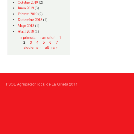
Octubre 2019
(2)
Junio 2019
(3)
Febrero 2019
(2)
Diciembre 2018
(1)
Mayo 2018
(1)
Abril 2018
(1)
Páginas
« primera
‹ anterior
1
3
4
5
6
7
2
siguiente ›
última »
PSOE Agrupación local de La Gineta 2011