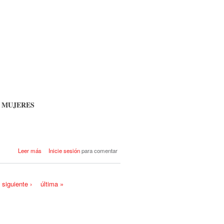
S MUJERES
acerca de MANIFIESTO DEL DIA
Leer más
Inicie sesión
para comentar
INTERNACIONAL DE LA MUJER
8 DE MARZO 2017
siguiente ›
última »