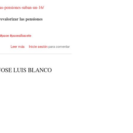
-las-pensiones-suban-un-16/
evalorizar las pensiones
 #psoe #psoealbacete
acerca de El Grupo Socialista
Leer más
Inicie sesión
para comentar
pide que las pensiones suban un
1,6%
JOSE LUIS BLANCO