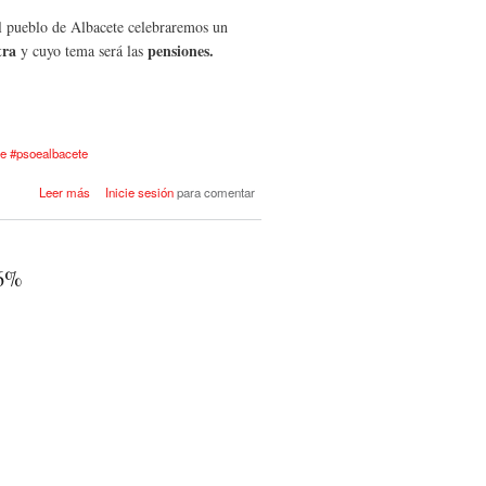
el pueblo de Albacete celebraremos un
tra
pensiones.
y cuyo tema será las
oe #psoealbacete
acerca de ADRIANA LASTRA -
Leer más
Inicie sesión
para comentar
Asamblea Abierta "Pensiones
Dignas" - Casa del Pueblo
Albacete
,6%