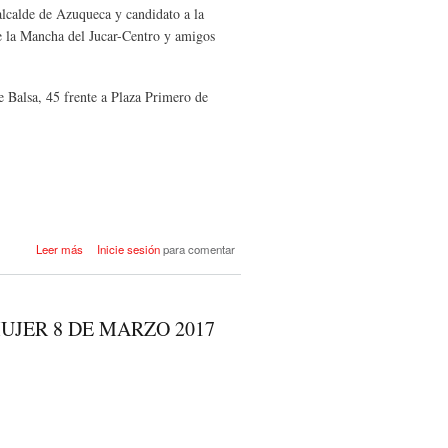
alcalde de Azuqueca y candidato a la
e la Mancha del Jucar-Centro y amigos
e Balsa, 45 frente a Plaza Primero de
acerca de ENCUENTROS CON
Leer más
Inicie sesión
para comentar
LA MILITANCIA - VISITA DE
JOSE LUIS BLANCO
UJER 8 DE MARZO 2017