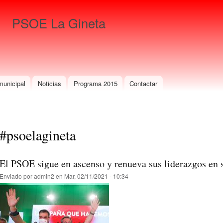
Pasar al
contenido
PSOE La Gineta
principal
Para que gane La Gineta
municipal
Noticias
Programa 2015
Contactar
#psoelagineta
El PSOE sigue en ascenso y renueva sus liderazgos en 
Enviado por
admin2
en Mar, 02/11/2021 - 10:34