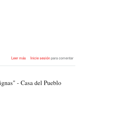
acerca de EL PSOE GANA LAS
Leer más
Inicie sesión
para comentar
ELECCIONES MUNICIPALES
2019 DE LA GINETA
nas" - Casa del Pueblo