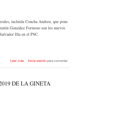
nerales, incluida Concha Andreu, que pone
alentín González Formoso son los nuevos
Salvador Illa en el PSC.
acerca de El PSOE sigue en
Leer más
Inicie sesión
para comentar
ascenso y renueva sus liderazgos
en siete autonomías
019 DE LA GINETA