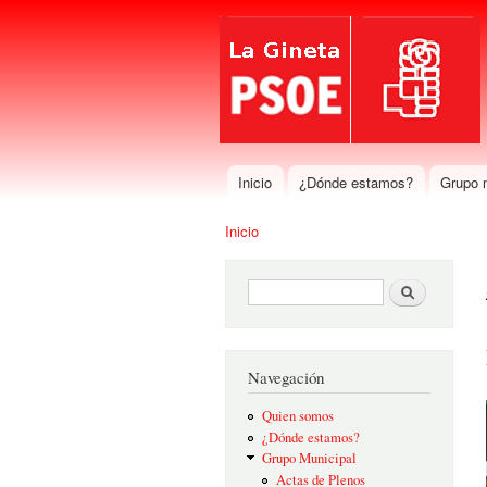
Inicio
¿Dónde estamos?
Grupo 
Menú principal
Inicio
Se encuentra usted aquí
Formulario de búsqueda
Buscar
Navegación
Quien somos
¿Dónde estamos?
Grupo Municipal
Actas de Plenos