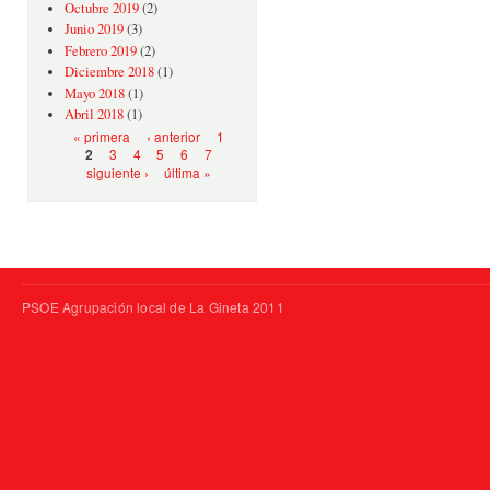
Octubre 2019
(2)
Junio 2019
(3)
Febrero 2019
(2)
Diciembre 2018
(1)
Mayo 2018
(1)
Abril 2018
(1)
Páginas
« primera
‹ anterior
1
3
4
5
6
7
2
siguiente ›
última »
PSOE Agrupación local de La Gineta 2011