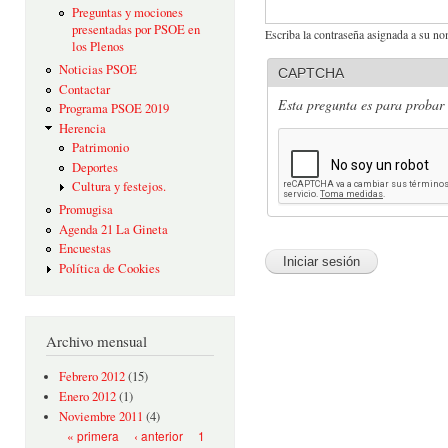
Preguntas y mociones
presentadas por PSOE en
Escriba la contraseña asignada a su no
los Plenos
Noticias PSOE
CAPTCHA
Contactar
Esta pregunta es para probar 
Programa PSOE 2019
Herencia
Patrimonio
Deportes
Cultura y festejos.
Promugisa
Agenda 21 La Gineta
Encuestas
Política de Cookies
Archivo mensual
Febrero 2012
(15)
Enero 2012
(1)
Noviembre 2011
(4)
Páginas
« primera
‹ anterior
1