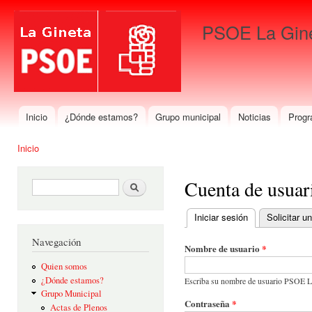
Pas
con
PSOE La Gin
prin
Para que gane La Gineta
Inicio
¿Dónde estamos?
Grupo municipal
Noticias
Progr
Menú principal
Inicio
Se encuentra usted aquí
Cuenta de usuar
Formulario de búsqueda
Buscar
Iniciar sesión
(solapa activa)
Solicitar 
Solapas principales
Navegación
Nombre de usuario
*
Quien somos
¿Dónde estamos?
Escriba su nombre de usuario PSOE L
Grupo Municipal
Contraseña
*
Actas de Plenos