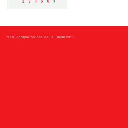
2
3
4
5
6
7
PSOE Agrupación local de La Gineta 2011