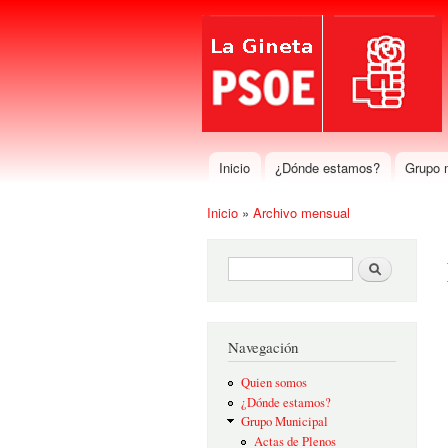
Inicio
¿Dónde estamos?
Grupo 
Menú principal
Inicio
»
Archivo mensual
Se encuentra usted aquí
Formulario de búsqueda
Buscar
Navegación
Quien somos
¿Dónde estamos?
Grupo Municipal
Actas de Plenos