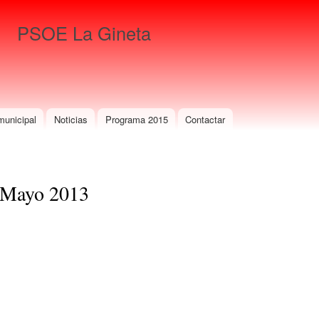
Pasar al
contenido
PSOE La Gineta
principal
Para que gane La Gineta
municipal
Noticias
Programa 2015
Contactar
Mayo 2013