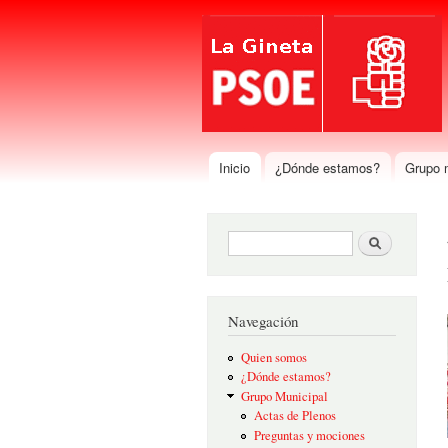
Inicio
¿Dónde estamos?
Grupo 
Menú principal
Formulario de búsqueda
Buscar
Navegación
Quien somos
¿Dónde estamos?
Grupo Municipal
Actas de Plenos
Preguntas y mociones