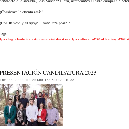
candidato a la alcaldía, José Sánchez Plaza, arrancamos nuestra campaña elector
¡Comienza la cuenta atrás!
¡Con tu voto y tu apoyo... todo será posible!
Tags:
#psoelagineta #lagineta #somossocialistas #psoe #psoealbacete#28M #Elecciones2023 #
PRESENTACIÓN CANDIDATURA 2023
Enviado por
admin2
en Mar, 16/05/2023 - 10:38