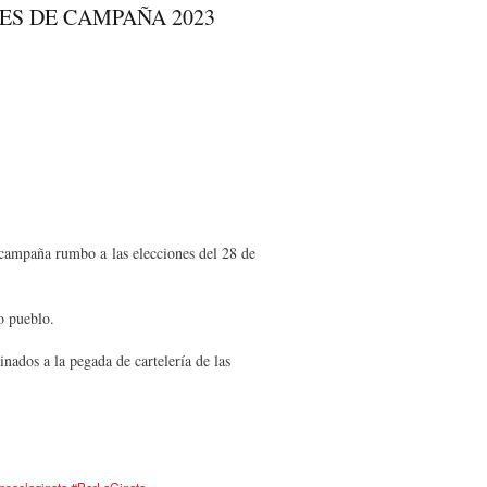
futuro Alcalde.
ES DE CAMPAÑA 2023
 campaña rumbo a las elecciones del 28 de
o pueblo.
inados a la pegada de cartelería de las
psoelagineta #PorLaGineta