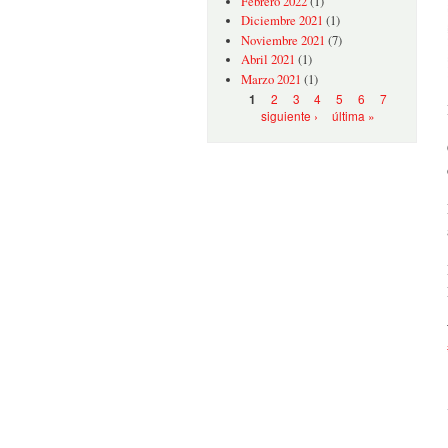
Febrero 2022
(1)
Diciembre 2021
(1)
Noviembre 2021
(7)
Abril 2021
(1)
Marzo 2021
(1)
Páginas
2
3
4
5
6
7
1
siguiente ›
última »