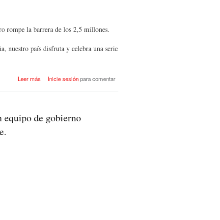
ro rompe la barrera de los 2,5 millones.
, nuestro país disfruta y celebra una serie
acerca de 7 AÑOS DE
Leer más
Inicie sesión
para comentar
GOBIERNO PROGRESISTA
CON UNA GRAN MEJORÍA EN
DATOS DE EMPLEO
n equipo de gobierno
e.