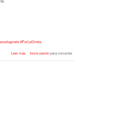
al.
psoelagineta #PorLaGineta
acerca de LA GINETA Y
Leer más
Inicie sesión
para comentar
CASTILLA LA MANCHA... EN
BUENAS MANOS!