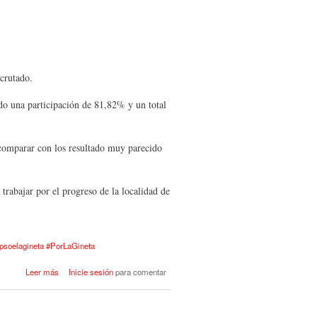
crutado.
ado una participación de 81,82% y un total
 comparar con los resultado muy parecido
trabajar por el progreso de la localidad de
psoelagineta #PorLaGineta
acerca de El PSOE gana las
Leer más
Inicie sesión
para comentar
Elecciones 2023 en La Gineta, con
un equipo de gobierno renovado y
con José Sanchez Plaza como