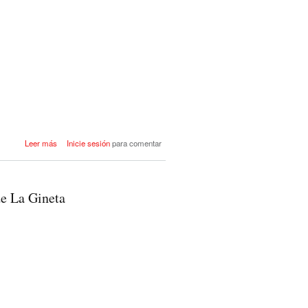
acerca de PRESENTACIÓN
Leer más
Inicie sesión
para comentar
CANDIDATURA 2023
de La Gineta