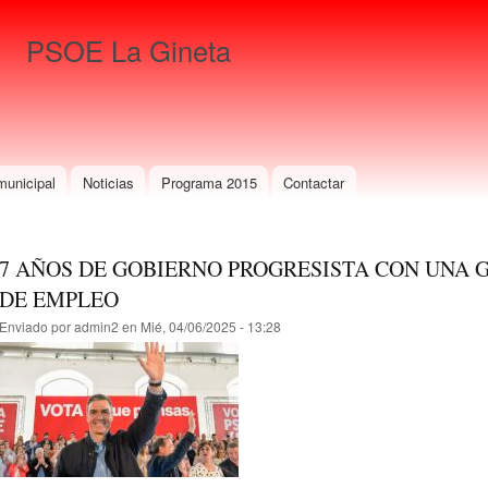
Pasar al
contenido
PSOE La Gineta
principal
Para que gane La Gineta
municipal
Noticias
Programa 2015
Contactar
7 AÑOS DE GOBIERNO PROGRESISTA CON UNA 
DE EMPLEO
Enviado por
admin2
en Mié, 04/06/2025 - 13:28