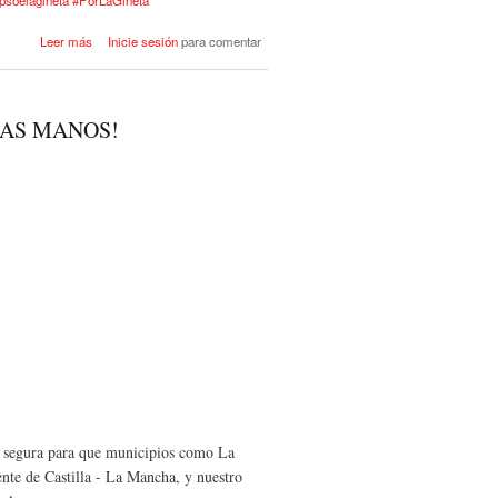
acerca de COMIENZO DE
Leer más
Inicie sesión
para comentar
CAMPAÑA Y PEGADA DE
CARTELES DE CAMPAÑA 2023
NAS MANOS!
y segura para que municipios como La
dente de Castilla - La Mancha, y nuestro