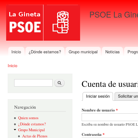
Pas
con
PSOE La Gin
prin
Para que gane La Gineta
Inicio
¿Dónde estamos?
Grupo municipal
Noticias
Progr
Menú principal
Inicio
Se encuentra usted aquí
Cuenta de usuar
Formulario de búsqueda
Buscar
Iniciar sesión
(solapa activa)
Solicitar 
Solapas principales
Navegación
Nombre de usuario
*
Quien somos
¿Dónde estamos?
Escriba su nombre de usuario PSOE L
Grupo Municipal
Contraseña
*
Actas de Plenos