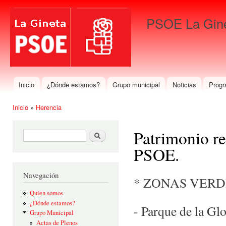
Pas
con
PSOE La Gin
prin
Para que gane La Gineta
Inicio
¿Dónde estamos?
Grupo municipal
Noticias
Progr
Menú principal
Inicio
»
Herencia
Se encuentra usted aquí
Patrimonio res
Formulario de búsqueda
Buscar
PSOE.
Navegación
* ZONAS VERD
Quien somos
¿Dónde estamos?
- Parque de la Gl
Grupo Municipal
Actas de Plenos