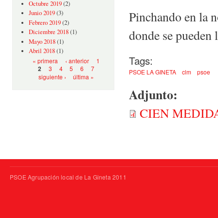
Octubre 2019
(2)
Pinchando en la n
Junio 2019
(3)
Febrero 2019
(2)
donde se pueden le
Diciembre 2018
(1)
Mayo 2018
(1)
Abril 2018
(1)
Tags:
Páginas
« primera
‹ anterior
1
3
4
5
6
7
2
PSOE LA GINETA
clm
psoe
siguiente ›
última »
Adjunto:
CIEN MEDIDA
PSOE Agrupación local de La Gineta 2011