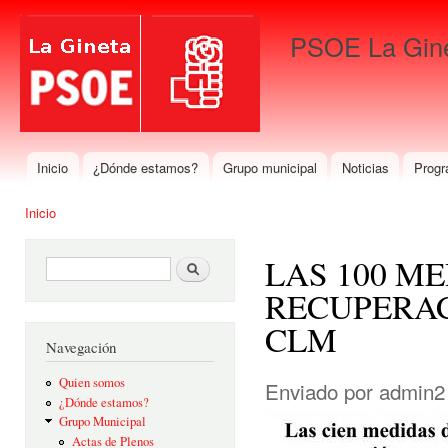
Pas
con
PSOE La Gin
prin
Para que gane La Gineta
Inicio
¿Dónde estamos?
Grupo municipal
Noticias
Progr
Menú principal
Inicio
Se encuentra usted aquí
LAS 100 ME
Formulario de búsqueda
Buscar
RECUPERAC
CLM
Navegación
Quien somos
Enviado por
admin2
¿Dónde estamos?
Grupo Municipal
Actas de Plenos