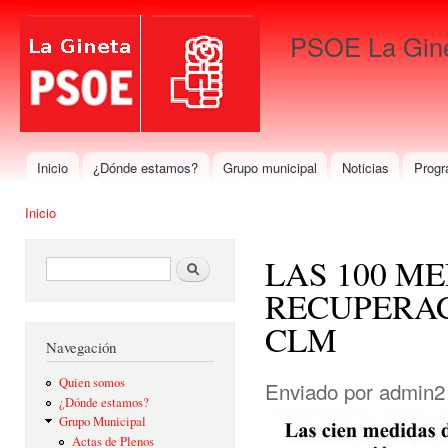
Pas
con
PSOE La Gin
prin
Para que gane La Gineta
Inicio
¿Dónde estamos?
Grupo municipal
Noticias
Progr
Menú principal
Inicio
Se encuentra usted aquí
LAS 100 ME
Formulario de búsqueda
Buscar
RECUPERAC
CLM
Navegación
Quien somos
Enviado por
admin2
¿Dónde estamos?
Grupo Municipal
Actas de Plenos