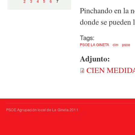
2
3
4
5
6
7
Pinchando en la n
donde se pueden le
Tags:
PSOE LA GINETA
clm
psoe
Adjunto:
CIEN MEDIDA
PSOE Agrupación local de La Gineta 2011