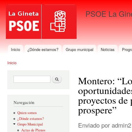
Pas
con
PSOE La Gin
prin
Para que gane La Gineta
Inicio
¿Dónde estamos?
Grupo municipal
Noticias
Progr
Menú principal
Inicio
Se encuentra usted aquí
Montero: “Lo
Formulario de búsqueda
Buscar
oportunidades
proyectos de 
Navegación
prospere”
Quien somos
¿Dónde estamos?
Enviado por
admin2
Grupo Municipal
Actas de Plenos