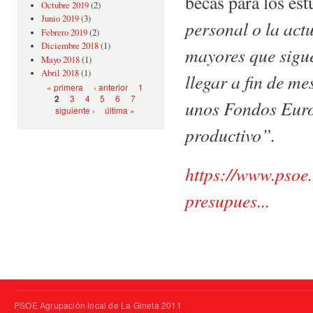
becas para los es
Octubre 2019
(2)
Junio 2019
(3)
personal o la act
Febrero 2019
(2)
Diciembre 2018
(1)
mayores que sigu
Mayo 2018
(1)
Abril 2018
(1)
llegar a fin de me
Páginas
« primera
‹ anterior
1
3
4
5
6
7
2
unos Fondos Europ
siguiente ›
última »
productivo”.
https://www.psoe.
presupues...
PSOE Agrupación local de La Gineta 2011