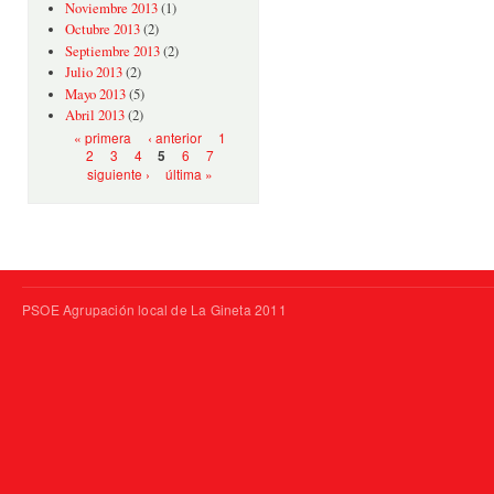
Noviembre 2013
(1)
Octubre 2013
(2)
Septiembre 2013
(2)
Julio 2013
(2)
Mayo 2013
(5)
Abril 2013
(2)
Páginas
« primera
‹ anterior
1
2
3
4
6
7
5
siguiente ›
última »
PSOE Agrupación local de La Gineta 2011