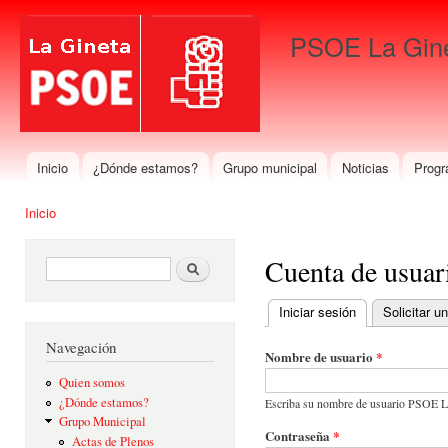
Pas
con
PSOE La Gin
prin
Para que gane La Gineta
Inicio
¿Dónde estamos?
Grupo municipal
Noticias
Progr
Menú principal
Inicio
Se encuentra usted aquí
Cuenta de usuar
Formulario de búsqueda
Buscar
Iniciar sesión
(solapa activa)
Solicitar 
Solapas principales
Navegación
Nombre de usuario
*
Quien somos
¿Dónde estamos?
Escriba su nombre de usuario PSOE L
Grupo Municipal
Contraseña
*
Actas de Plenos