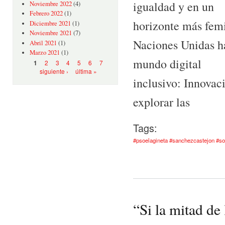
igualdad y en un
Noviembre 2022
(4)
Febrero 2022
(1)
horizonte más femi
Diciembre 2021
(1)
Noviembre 2021
(7)
Naciones Unidas ha
Abril 2021
(1)
Marzo 2021
(1)
mundo digital
Páginas
2
3
4
5
6
7
1
siguiente ›
última »
inclusivo: Innovac
explorar las
Tags:
#psoelagineta #sanchezcastejon #s
“Si la mitad de