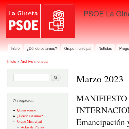
Pas
con
PSOE La Gin
prin
Para que gane La Gineta
Inicio
¿Dónde estamos?
Grupo municipal
Noticias
Progr
Menú principal
Inicio
»
Archivo mensual
Se encuentra usted aquí
Marzo 2023
Formulario de búsqueda
Buscar
MANIFIESTO 
Navegación
INTERNACION
Quien somos
¿Dónde estamos?
Emancipación y
Grupo Municipal
Actas de Plenos