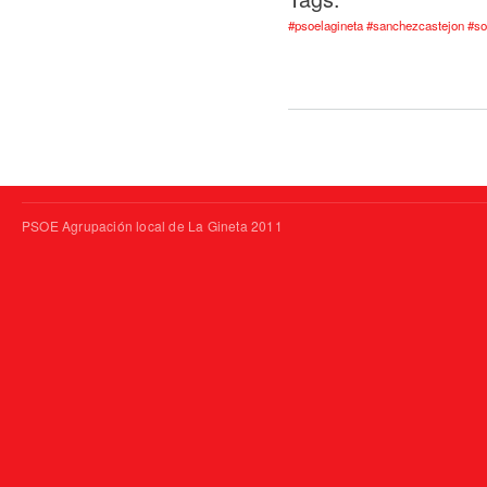
#psoelagineta #sanchezcastejon #s
PSOE Agrupación local de La Gineta 2011