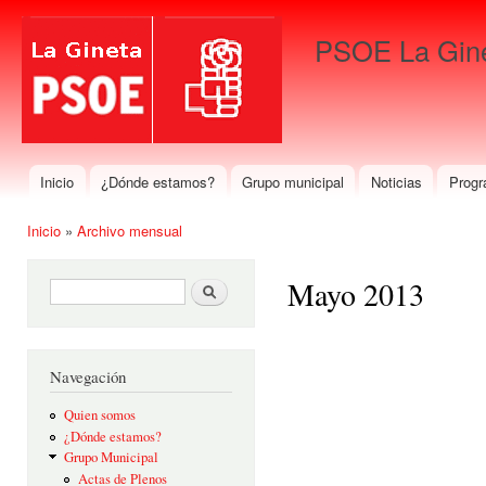
Pas
con
PSOE La Gin
prin
Para que gane La Gineta
Inicio
¿Dónde estamos?
Grupo municipal
Noticias
Progr
Menú principal
Inicio
»
Archivo mensual
Se encuentra usted aquí
Mayo 2013
Formulario de búsqueda
Buscar
Navegación
Quien somos
¿Dónde estamos?
Grupo Municipal
Actas de Plenos