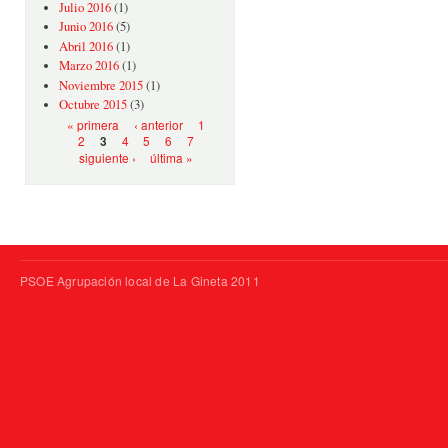
Julio 2016
(1)
Junio 2016
(5)
Abril 2016
(1)
Marzo 2016
(1)
Noviembre 2015
(1)
Octubre 2015
(3)
Páginas
« primera
‹ anterior
1
2
4
5
6
7
3
siguiente ›
última »
PSOE Agrupación local de La Gineta 2011