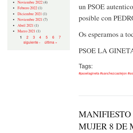
Noviembre 2022
(4)
un PSOE autentico
Febrero 2022
(1)
Diciembre 2021
(1)
posible con PED
Noviembre 2021
(7)
Abril 2021
(1)
Marzo 2021
(1)
Os esperamos a tod
Páginas
2
3
4
5
6
7
1
siguiente ›
última »
PSOE LA GINET
Tags:
#psoelagineta #sanchezcastejon #s
MANIFIESTO
MUJER 8 DE 