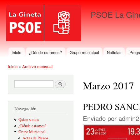
Pas
con
PSOE La Gin
prin
Para que gane La Gineta
Inicio
¿Dónde estamos?
Grupo municipal
Noticias
Progr
Menú principal
Inicio
»
Archivo mensual
Se encuentra usted aquí
Marzo 2017
Formulario de búsqueda
Buscar
PEDRO SANC
Navegación
Enviado por
admin2
Quien somos
¿Dónde estamos?
Grupo Municipal
Actas de Plenos