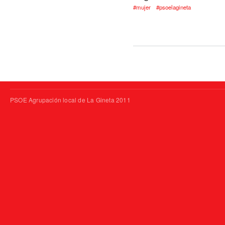
#mujer
#psoelagineta
PSOE Agrupación local de La Gineta 2011