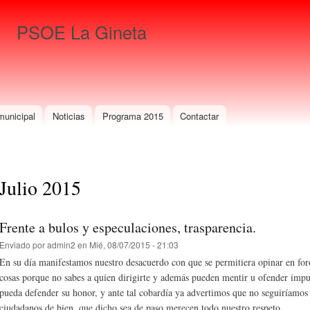
Pasar al
contenido
PSOE La Gineta
principal
Para que gane La Gineta
municipal
Noticias
Programa 2015
Contactar
Julio 2015
Frente a bulos y especulaciones, trasparencia.
Enviado por
admin2
en Mié, 08/07/2015 - 21:03
En su día manifestamos nuestro desacuerdo con que se permitiera opinar en foro
cosas porque no sabes a quien dirigirte y además pueden mentir u ofender impu
pueda defender su honor, y ante tal cobardía ya advertimos que no seguiríamos 
ciudadanos de bien, que dicho sea de paso merecen todo nuestro respeto.