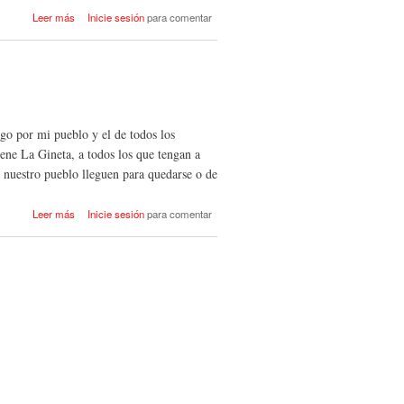
acerca de Frente a bulos y
Leer más
Inicie sesión
para comentar
especulaciones, trasparencia.
ngo por mi pueblo y el de todos los
iene La Gineta, a todos los que tengan a
 nuestro pueblo lleguen para quedarse o de
acerca de Saludo del Alcalde
Leer más
Inicie sesión
para comentar