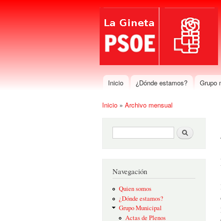
Inicio
¿Dónde estamos?
Grupo 
Menú principal
Inicio
»
Archivo mensual
Se encuentra usted aquí
Formulario de búsqueda
Buscar
Navegación
Quien somos
¿Dónde estamos?
Grupo Municipal
Actas de Plenos