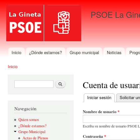
Pas
con
PSOE La Gin
prin
Para que gane La Gineta
Inicio
¿Dónde estamos?
Grupo municipal
Noticias
Progr
Menú principal
Inicio
Se encuentra usted aquí
Cuenta de usuar
Formulario de búsqueda
Buscar
Iniciar sesión
(solapa activa)
Solicitar 
Solapas principales
Navegación
Nombre de usuario
*
Quien somos
¿Dónde estamos?
Escriba su nombre de usuario PSOE L
Grupo Municipal
Contraseña
*
Actas de Plenos