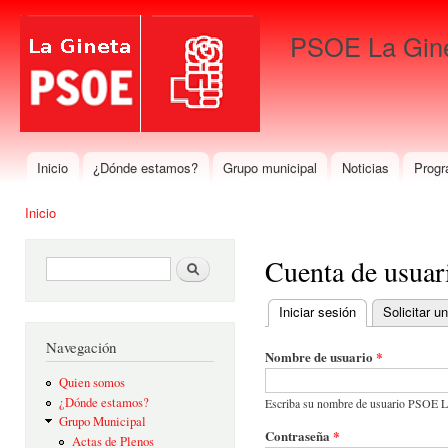
Pas
con
PSOE La Gin
prin
Para que gane La Gineta
Inicio
¿Dónde estamos?
Grupo municipal
Noticias
Progr
Menú principal
Inicio
Se encuentra usted aquí
Cuenta de usuar
Formulario de búsqueda
Buscar
Iniciar sesión
(solapa activa)
Solicitar 
Solapas principales
Navegación
Nombre de usuario
*
Quien somos
¿Dónde estamos?
Escriba su nombre de usuario PSOE L
Grupo Municipal
Contraseña
*
Actas de Plenos