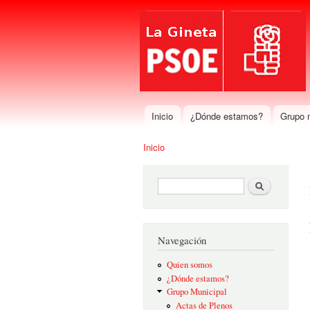
Inicio
¿Dónde estamos?
Grupo 
Menú principal
Inicio
Se encuentra usted aquí
Formulario de búsqueda
Buscar
Navegación
Quien somos
¿Dónde estamos?
Grupo Municipal
Actas de Plenos