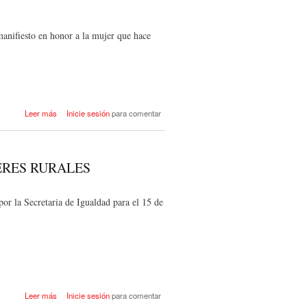
manifiesto en honor a la mujer que hace
acerca de MANIFIESTO DEL DIA
Leer más
Inicie sesión
para comentar
INTERNACIONAL DE LA MUJER
ERES RURALES
por la Secretaria de Igualdad para el 15 de
acerca de MANIFIESTO DIA
Leer más
Inicie sesión
para comentar
INTERNACIONAL DE LAS